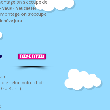
montage on s'occupe de
 - Vaud - Neuchâtel
démontag
e on s'occupe
Genève-Jura
"
RESERVER
an L
able selon votre choix
 0 à 8 ans)
d