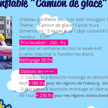
nflable "Camion de glace"
Château gonflable Bouncer avec toboggan 
Thème : "Camion de glace" Candy truck
Dimensions : 5 m par 6 m / (âge conseillé 0
Hauteur : 3.5m
Prix location : 2
50.- frs
par jour en semaine ou tout le week-end
à venir chercher à Yverdon-les-Bains
Nettoyage 50 frs
Options en ++++ :
-1- Livraison à domicile montage et démon
tout
+180 frs
pour le
s rég
ions de Fribourg - V
-2-Livraison à domicile montage et dém
de tout
+ 230 frs
pour
les ré
gions Valais-Gen