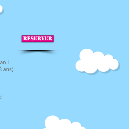
RESERVER
an L
8 ans)
d