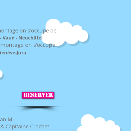
montage on s'occupe de
 - Vaud - Neuchâtel
démontag
e on s'occupe
Genève-Jura
RESERVER
gan M
e & Capitaine Crochet