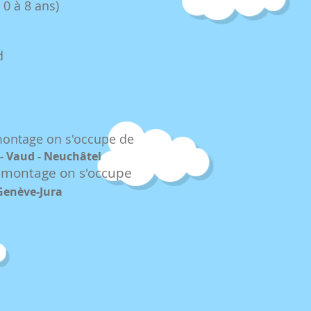
 0 à 8 ans)
d
montage on s'occupe de
 - Vaud - Neuchâtel
démontag
e on
s'occupe
Genève-Jura