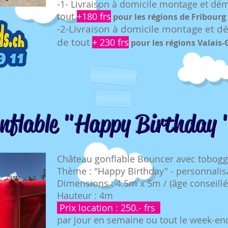
-1- Livraison à domicile montage et dé
tout
+180 frs
pour le
s rég
ions de Fribourg
-2-Livraison à domicile montage et 
de tout
+ 230 frs
pour
les ré
gions Valais-
nflable "Happy Birthday 
Château gonflable Bouncer avec tobogg
Thème : "Happy Birthday" - personnalis
Dimensions : 4.5m x 5m / (âge conseillé
Hauteur : 4m
Prix location : 250.- frs
par jour en semaine ou tout le week-en