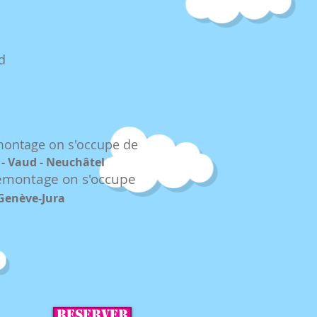
d
émontage on s'occupe de
 - Vaud - Neuchâtel
démontag
e on s'occupe
-Genève-Jura
RESERVER