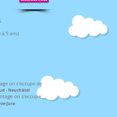
S
 à 5 ans)
tage on s'occupe de
aud - Neuchâtel
ontag
e on s'occupe
ève-Jura