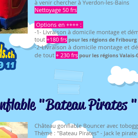
à venir chercher à Yverdon-les-Bains
Nettoyage 50 frs
Options en ++++ :
-1- Livraison à domicile montage et dé
tout
+180 frs
pour le
s rég
ions de Fribourg
-2-Livraison à domicile montage et 
de tout
+ 230 frs
pour
les ré
gions Valais-
nflable "Bateau Pirates "
Château gonflable Bouncer avec tobog
Thème : "Bateau Pirates" - Jack le pirat