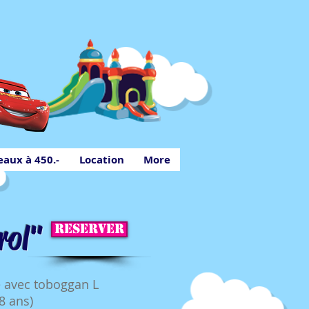
aux à 450.-
Location
More
rol"
RESERVER
e avec toboggan L
8 ans)