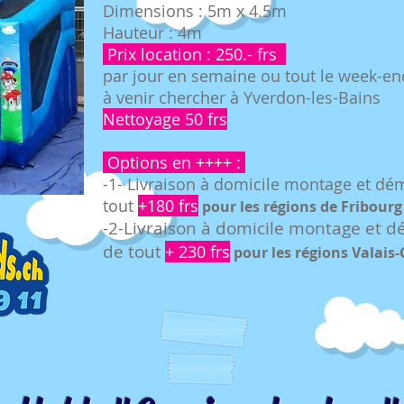
Dimensions : 5m x 4.5m
Hauteur : 4m
Prix location : 250.- frs
par jour en semaine ou tout le week-en
à venir chercher à Yverdon-les-Bains
Nettoyage 50 frs
Options en ++++ :
-1- Livraison à domicile montage et d
tout
+180 frs
pour le
s rég
ions de Fribourg
-2-Livraison à domicile montage et 
de tout
+ 230 frs
pour
les ré
gions Valais