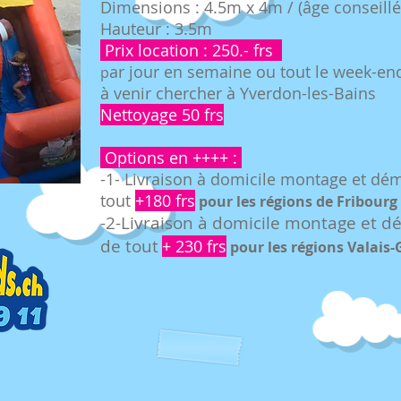
Dimensions : 4.5m x 4m / (âge conseillé
Hauteur : 3.5m
Prix location : 250.- frs
ar jour en semaine ou tout le week-en
p
à venir chercher à Yverdon-les-Bains
Nettoyage 50 frs
Options en ++++ :
-1- Livraison à domicile montage et dé
tout
+180 frs
pour le
s rég
ions de Fribourg
-2-Livraison à domicile montage et 
de tout
+ 230 frs
pour
les ré
gions Valais-