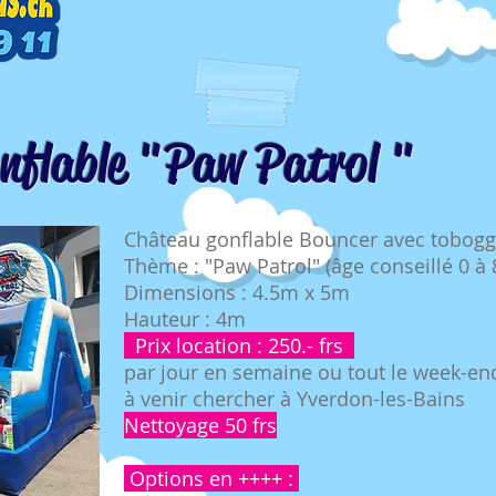
nflable "Paw Patrol "
Château gonflable Bouncer avec tobogg
Thème : "Paw Patrol" (âge conseillé 0 à 
Dimensions : 4.5m x 5m
Hauteur : 4m
Prix location : 2
50.- frs
par jour en semaine ou tout le week-en
à venir chercher à Yverdon-les-Bains
Nettoyage 50 frs
Options en ++++ :