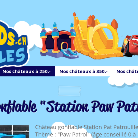
Nos châteaux à 250.-
Nos châteaux à 350.-
Nos châte
nflable "Station Paw Pat
Château gonflable Station Pat Patrouill
Thème : "Paw Patrol" (âge conseillé 0 à 